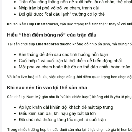
Trận đấu căng thẳng nên dễ xuất hiện lỗi cá nhân, thẻ phạ
Nhịp trận bị phá vỡ bởi va chạm, tranh cãi
Đội giữ được “cái đầu lạnh” thường có lợi thế
Khi soi kèo
Cúp Libertadores
, cần đọc “trạng thái tinh thần” thay vì chỉ nhì
Hiểu “thời điểm bùng nổ” của trận đấu
Tại sân chơi
cúp Libertadores
thường không có nhịp ổn định, mà bùng nổ 
Bàn thắng dễ đến sau các tình huống hỗn loạn
Cuối hiệp 1 và cuối trận là thời điểm dễ biến động nhất
Một pha va chạm hoặc thẻ đỏ có thể đảo chiều hoàn toàn
Với kèo live hoặc tài xỉu, việc chọn đúng thời điểm quan trọng hơn chọn độ
Khi nào nên tin vào lợi thế sân nhà
Sân nhà tại Nam Mỹ gần như là “vũ khí chiến lược”, không chỉ là yếu tố phụ
Áp lực khán đài khiến đội khách dễ mất tập trung
Điều kiện sân bãi, khí hậu gây bất lợi lớn
Đội chủ nhà thường tăng tốc mạnh ở cuối trận
Trong nhiều trường hợp thì cửa dưới sân nhà lại là lựa chọn có giá trị hơn 