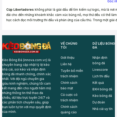
Góc nh
Cúp Libertadores
không phải là giải đấu để tìm kiếm sự logic, mà là nơi
đài cho đến những khoảnh khắc cảm xúc bùng nổ, mọi thứ đều có thể làm t
học cách đọc môi trường thi đấu và phản ứng của cầu thủ. Trong một giải đ
VỀ CHÚNG
DỮ LIỆU BÓNG
TÔI
ĐÁ
Giới thiệu
Nhận định
Kèo Bóng Đá (innova.com.vc) là
bóng đá
Liên hệ
chuyên trang cập nhật tỷ lệ kèo
nhà cái, soi kèo và nhận định
Livescore
Tuyên bố miễn
bóng đá nhanh chóng, chính xác
trách nhiệm
Lịch thi đấu
nhất. Với đội ngũ chuyên gia
Chính sách
Kết quả
giàu kinh nghiệm, chúng tôi cam
kết mang đến cho người hâm mộ
bảo mật
BXH bóng đá
những thông tin thể thao đa
Cá cược có
Kèo bóng đá
chiều, dữ liệu trực tuyến 24/7 và
trách nhiệm
các phân tích chuyên sâu, giúp
Dự đoán
Chính sách
bạn luôn tự tin với mọi quyết định
Nhà cái uy tín
của mình.
quảng cáo