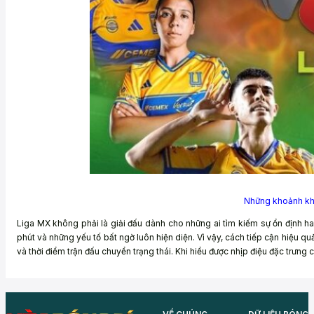
Những khoảnh kh
Liga MX không phải là giải đấu dành cho những ai tìm kiếm sự ổn định hay 
phút và những yếu tố bất ngờ luôn hiện diện. Vì vậy, cách tiếp cận hiệu qu
và thời điểm trận đấu chuyển trạng thái. Khi hiểu được nhịp điệu đặc trưng c