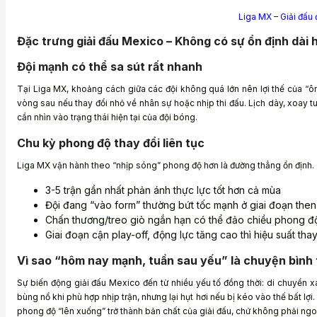
Liga MX – Giải đấu
Đặc trưng giải đấu Mexico – Không có sự ổn định dài 
Đội mạnh có thể sa sút rất nhanh
Tại Liga MX, khoảng cách giữa các đội không quá lớn nên lợi thế của “
vòng sau nếu thay đổi nhỏ về nhân sự hoặc nhịp thi đấu. Lịch dày, xoay t
cần nhìn vào trạng thái hiện tại của đội bóng.
Chu kỳ phong độ thay đổi liên tục
Liga MX vận hành theo “nhịp sóng” phong độ hơn là đường thẳng ổn định. C
3-5 trận gần nhất phản ánh thực lực tốt hơn cả mùa
Đội đang “vào form” thường bứt tốc mạnh ở giai đoạn then
Chấn thương/treo giò ngắn hạn có thể đảo chiều phong độ
Giai đoạn cận play-off, động lực tăng cao thì hiệu suất thay
Vì sao “hôm nay mạnh, tuần sau yếu” là chuyện bình
Sự biến động giải đấu Mexico đến từ nhiều yếu tố đồng thời: di chuyển xa
bùng nổ khi phù hợp nhịp trận, nhưng lại hụt hơi nếu bị kéo vào thế bất lợ
phong độ “lên xuống” trở thành bản chất của giải đấu, chứ không phải ngoạ