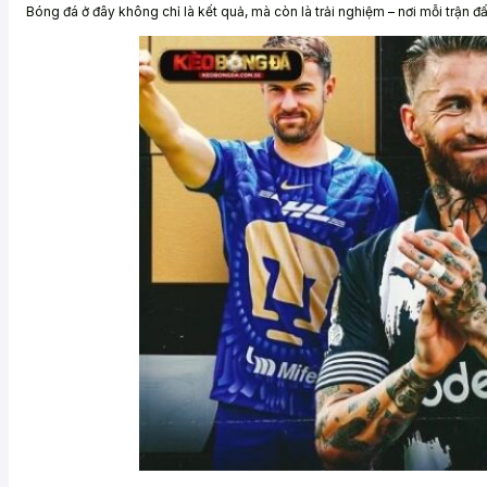
Bóng đá ở đây không chỉ là kết quả, mà còn là trải nghiệm – nơi mỗi trận đ