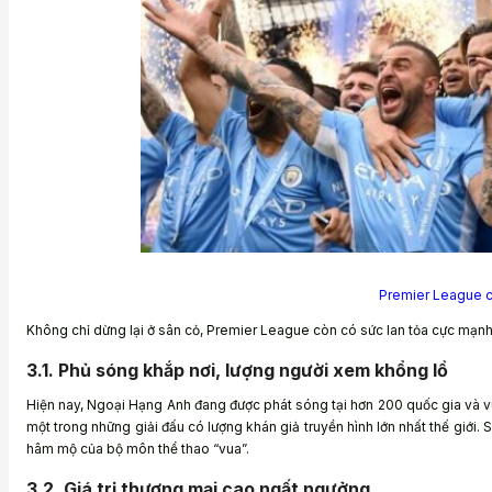
Premier League ch
Không chỉ dừng lại ở sân cỏ, Premier League còn có sức lan tỏa cực mạnh 
3.1. Phủ sóng khắp nơi, lượng người xem khổng lồ
Hiện nay, Ngoại Hạng Anh đang được phát sóng tại hơn 200 quốc gia và vù
một trong những giải đấu có lượng khán giả truyền hình lớn nhất thế giới. 
hâm mộ của bộ môn thể thao “vua”.
3.2. Giá trị thương mại cao ngất ngưởng