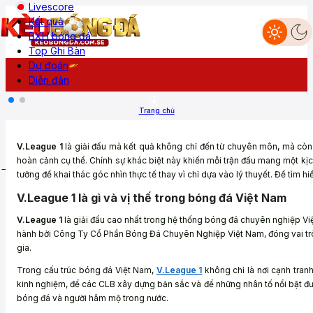
Livescore
Kết quả
BXH bóng đá
Top Ghi Bàn
Nhận định
Livescore
Kết quả
BXH
Kèo bóng đá
Dự đoán
Diễn đàn
Dự đoán
Diễn đàn
Trang chủ
Nhận định
V.League 1
là giải đấu mà kết quả không chỉ đến từ chuyên môn, mà còn ch
Kết quả
hoàn cảnh cụ thể. Chính sự khác biệt này khiến mỗi trận đấu mang một kịch 
More
tưởng để khai thác góc nhìn thực tế thay vì chỉ dựa vào lý thuyết. Để tìm 
V.League 1 là gì và vị thế trong bóng đá Việt Nam
V.League 1
là giải đấu cao nhất trong hệ thống bóng đá chuyên nghiệp Việ
hành bởi Công Ty Cổ Phần Bóng Đá Chuyên Nghiệp Việt Nam, đóng vai trò tr
gia.
Trong cấu trúc bóng đá Việt Nam,
V.League 1
không chỉ là nơi cạnh tranh
kinh nghiệm, để các CLB xây dựng bản sắc và để những nhân tố nổi bật được
bóng đá và người hâm mộ trong nước.