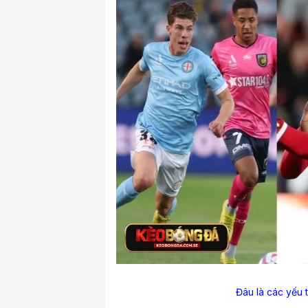
Đâu là các yếu 