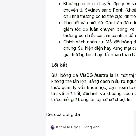
Khoảng cách di chuyển địa lý: Austr
chuyển từ Sydney sang Perth (khoả
chủ nhà thường có lợi thế cực lớn t
Thời tiết và nhiệt độ: Các trận đấu 
giảm tốc độ luân chuyển bóng và 
thường có nhiều sai lầm cá nhân dẫn
Chính sách nhân sự: Mỗi đội bóng 
chung. Sự hiện diện hay vắng mặt củ
gia thường làm thay đổi hoàn toàn tỷ
Lời kết
Giải bóng đá
VĐQG Australia
là một thị
không thể lẫn lộn. Bằng cách hiểu rõ ngu
thức quản lý vốn khoa học, bạn hoàn toàn
tức về thời tiết, đội hình và khoảng cách 
trước mỗi giờ bóng lăn tại xứ sở chuột túi.
Kết quả bóng đá
Kết Quả Ngoại Hạng Anh