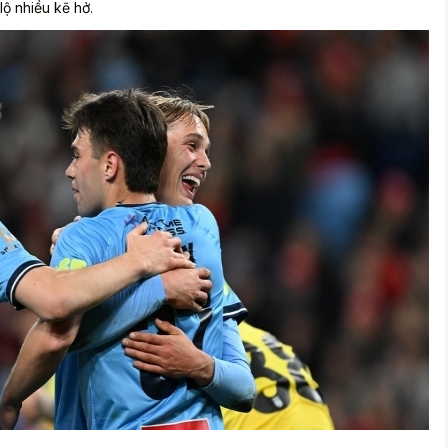
ộ nhiều kẽ hở.