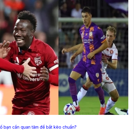
tố bạn cần quan tâm để bắt kèo chuẩn?