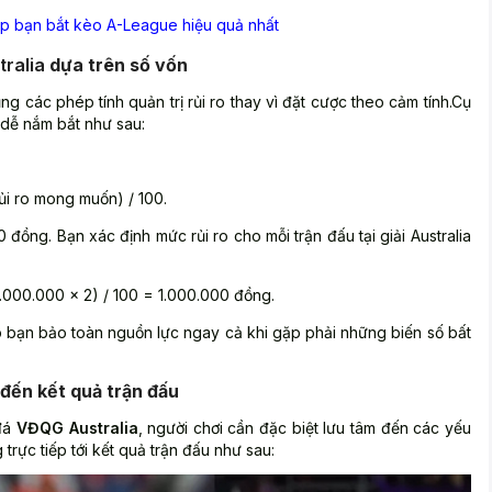
úp bạn bắt kèo A-League hiệu quả nhất
ralia
dựa trên số vốn
g các phép tính quản trị rủi ro thay vì đặt cược theo cảm tính.Cụ
n dễ nắm bắt như sau:
ủi ro mong muốn) / 100.
đồng. Bạn xác định mức rủi ro cho mỗi trận đấu tại giải Australia
0.000.000 x 2) / 100 = 1.000.000 đồng.
p bạn bảo toàn nguồn lực ngay cả khi gặp phải những biến số bất
đến kết quả trận đấu
 đá
VĐQG Australia
, người chơi cần đặc biệt lưu tâm đến các yếu
rực tiếp tới kết quả trận đấu như sau: