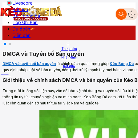
Livescore
Kết quả
BXH bóng đá
Top Ghi Bàn
Nhận định
Livescore
Kết quả
BXH
Kèo bóng đá
Dự đoán
Diễn đàn
Dự đoán
Diễn đàn
Trang chủ
DMCA và Tuyên bố Bản quyền
Nhận định
DMCA và tuyên bố bản quyền
là chính sách quan trọng giúp
Kèo Bóng Đá
bả
Kết quả
quy định pháp luật về bản quyền, đồng thời xử lý mạnh tay mọi hành vi sao 
More
Giới thiệu về chính sách DMCA và bản quyền của Kèo 
Trong môi trường số hiện nay, vấn đề bảo vệ nội dung và quyền sở hữu trí tuệ
thông tin uy tín, chuyên nghiệp và minh bạch, Kèo Bóng Đá cam kết tuân th
luật liên quan đến sở hữu trí tuệ tại Việt Nam và quốc tế.