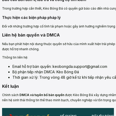
Trong trường hợp cần thiết, Kèo Bóng Đá có quyền gửi báo cáo đến nhà cun
Thực hiện các biện pháp pháp lý
Đối với những trường hợp cố tình tái phạm hoặc gây ảnh hưởng nghiêm trọng đ
Liên hệ bản quyền và DMCA
Nếu bạn phát hiện nội dung thuộc quyền sở hữu của mình xuất hiện trái phép
được hỗ trợ nhanh chóng.
Thông tin liên hệ:
Email hỗ trợ bản quyền:
keobongda.support@gmail.com
Bộ phận tiếp nhận DMCA: Kèo Bóng Đá
Thời gian xử lý: Trong vòng 48 giờ kể từ khi tiếp nhận yêu c
Kết luận
Chính sách
DMCA và tuyên bố bản quyền
được Kèo Bóng Đá xây dựng nhằm bả
nên hệ sinh thái thông tin thể thao minh bạch, chuyên nghiệp và tôn trọng quy