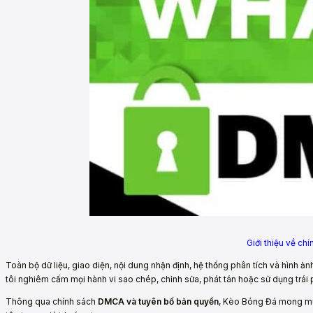
Giới thiệu về c
Toàn bộ dữ liệu, giao diện, nội dung nhận định, hệ thống phân tích và hình
tôi nghiêm cấm mọi hành vi sao chép, chỉnh sửa, phát tán hoặc sử dụng trái 
Thông qua chính sách
DMCA và tuyên bố bản quyền
, Kèo Bóng Đá mong mu