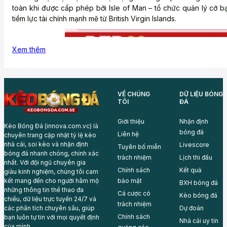
toàn khi được cấp phép bởi Isle of Man – tổ chức quản lý cờ 
tiềm lực tài chính mạnh mẽ từ British Virgin Islands.
Xem thêm
VỀ CHÚNG
DỮ LIỆU BÓNG
TÔI
ĐÁ
Giới thiệu
Nhận định
Kèo Bóng Đá (innova.com.vc) là
bóng đá
Liên hệ
chuyên trang cập nhật tỷ lệ kèo
nhà cái, soi kèo và nhận định
Livescore
Tuyên bố miễn
bóng đá nhanh chóng, chính xác
trách nhiệm
Lịch thi đấu
nhất. Với đội ngũ chuyên gia
Chính sách
Kết quả
giàu kinh nghiệm, chúng tôi cam
kết mang đến cho người hâm mộ
bảo mật
BXH bóng đá
những thông tin thể thao đa
Cá cược có
Kèo bóng đá
chiều, dữ liệu trực tuyến 24/7 và
trách nhiệm
các phân tích chuyên sâu, giúp
Dự đoán
Chính sách
bạn luôn tự tin với mọi quyết định
Nhà cái uy tín
của mình.