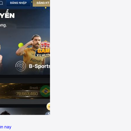
iện nay