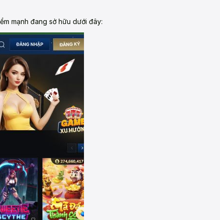
điểm mạnh đang sở hữu dưới đây: